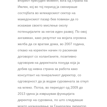
вториот пресуден момент, кога од страна на
Имлек, кој во тој период ја скенираше
состојбата во млекарскиот сектор на
македонскиот пазар бев повикан да го
искажам своето мислење околу
потенцијалите за негов иден развој. По овој
ангажман, како резултат на мојата огромна
желба да се вратам дома, во 2007 година,
откако на коректен начин го раскинав
договорот со холанѓаните, позитивно
одговорив на директната понуда која ја
добив од нивна страна за работа како
консултант на генералниот директор, со
одговорност да ја водам суровината за откуп
на млеко. Потоа, во периодот од 2009 до
2013 гдина ја извршував функцијата
директор на суровина, по што следуваше
моето назначување за Генерален директор.