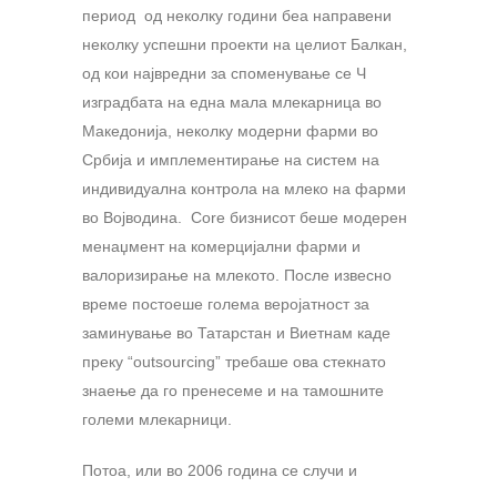
период од неколку години беа направени
неколку успешни проекти на целиот Балкан,
од кои највредни за споменување се Ч
изградбата на една мала млекарница во
Македонија, неколку модерни фарми во
Србија и имплементирање на систем на
индивидуална контрола на млеко на фарми
во Војводина. Core бизнисот беше модерен
менаџмент на комерцијални фарми и
валоризирање на млекото. После извесно
време постоеше голема веројатност за
заминување во Татарстан и Виетнам каде
преку “outsourcing” требаше ова стекнато
знаење да го пренесеме и на тамошните
големи млекарници.
Потоа, или во 2006 година се случи и