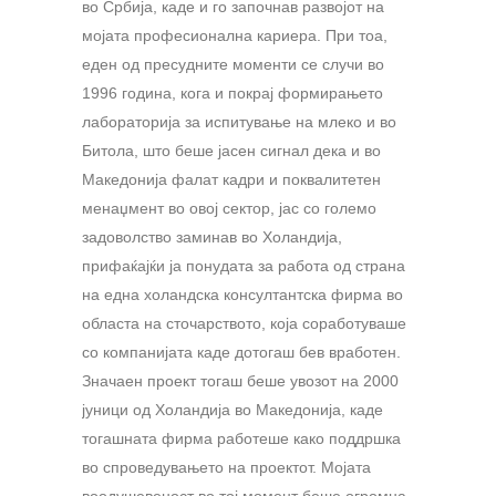
во Србија, каде и го започнав развојот на
мојата професионална кариера. При тоа,
еден од пресудните моменти се случи во
1996 година, кога и покрај формирањето
лабораторија за испитување на млеко и во
Битола, што беше јасен сигнал дека и во
Македонија фалат кадри и поквалитетен
менаџмент во овој сектор, јас со големо
задоволство заминав во Холандија,
прифаќајќи ја понудата за работа од страна
на една холандска консултантска фирма во
областа на сточарството, која соработуваше
со компанијата каде дотогаш бев вработен.
Значаен проект тогаш беше увозот на 2000
јуници од Холандија во Македонија, каде
тогашната фирма работеше како поддршка
во спроведувањето на проектот. Мојата