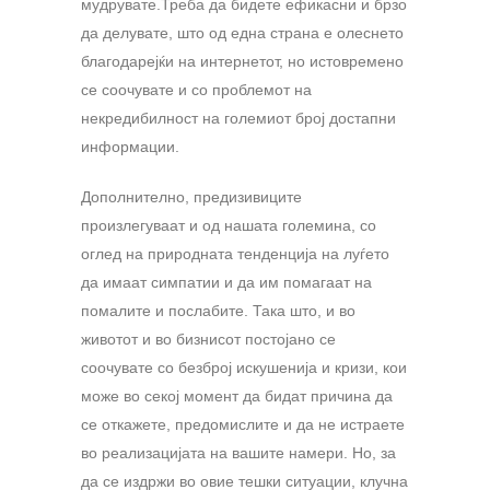
мудрувате.Треба да бидете ефикасни и брзо
да делувате, што од една страна е олеснето
благодарејќи на интернетот, но истовремено
се соочувате и со проблемот на
некредибилност на големиот број достапни
информации.
Дополнително, предизивиците
произлегуваат и од нашата големина, со
оглед на природната тенденција на луѓето
да имаат симпатии и да им помагаат на
помалите и послабите. Така што, и во
животот и во бизнисот постојано се
соочувате со безброј искушенија и кризи, кои
може во секој момент да бидат причина да
се откажете, предомислите и да не истраете
во реализацијата на вашите намери. Но, за
да се издржи во овие тешки ситуации, клучна