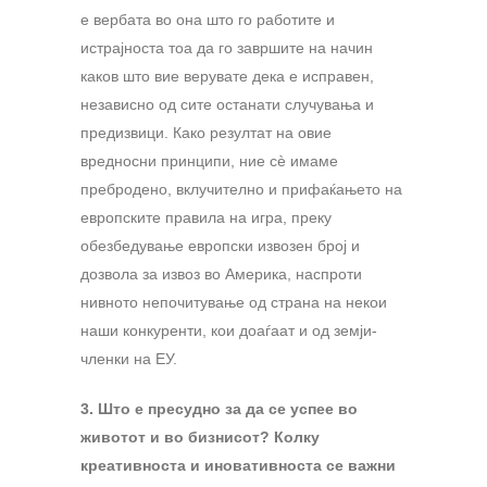
е вербата во она што го работите и
истрајноста тоа да го завршите на начин
каков што вие верувате дека е исправен,
независно од сите останати случувања и
предизвици. Како резултат на овие
вредносни принципи, ние сѐ имаме
пребродено, вклучително и прифаќањето на
европските правила на игра, преку
обезбедување европски извозен број и
дозвола за извоз во Америка, наспроти
нивното непочитување од страна на некои
наши конкуренти, кои доаѓаат и од земји-
членки на ЕУ.
3. Што е пресудно за да се успее во
животот и во бизнисот? Колку
креативноста и иновативноста се важни