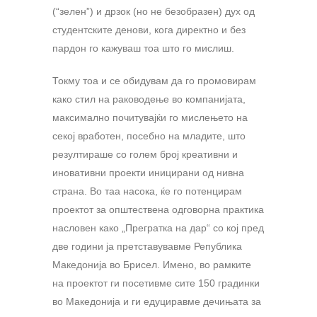
(“зелен”) и дрзок (но не безобразен) дух од
студентските денови, кога директно и без
пардон го кажуваш тоа што го мислиш.
Токму тоа и се обидувам да го промовирам
како стил на раководење во компанијата,
максимално почитувајќи го мислењето на
секој вработен, посебно на младите, што
резултираше со голем број креативни и
иновативни проекти иницирани од нивна
страна. Во таа насока, ќе го потенцирам
проектот за општествена одговорна практика
насловен како „Прегратка на дар“ со кој пред
две години ја претставувавме Република
Македонија во Брисел. Имено, во рамките
на проектот ги посетивме сите 150 градинки
во Македонија и ги едуциравме дечињата за