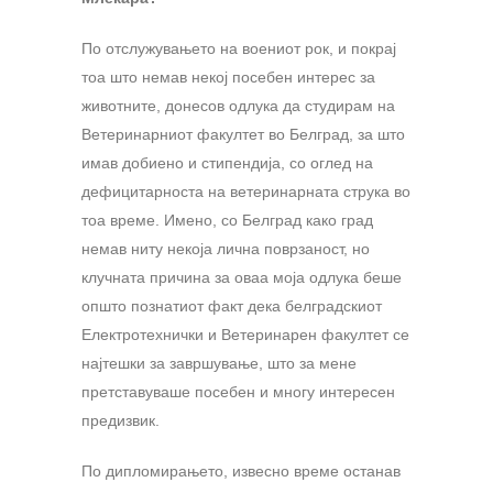
По отслужувањето на воениот рок, и покрај
тоа што немав некој посебен интерес за
животните, донесов одлука да студирам на
Ветеринарниот факултет во Белград, за што
имав добиено и стипендија, со оглед на
дефицитарноста на ветеринарната струка во
тоа време. Имено, со Белград како град
немав ниту некоја лична поврзаност, но
клучната причина за оваа моја одлука беше
општо познатиот факт дека белградскиот
Електротехнички и Ветеринарен факултет се
најтешки за завршување, што за мене
претставуваше посебен и многу интересен
предизвик.
По дипломирањето, извесно време останав