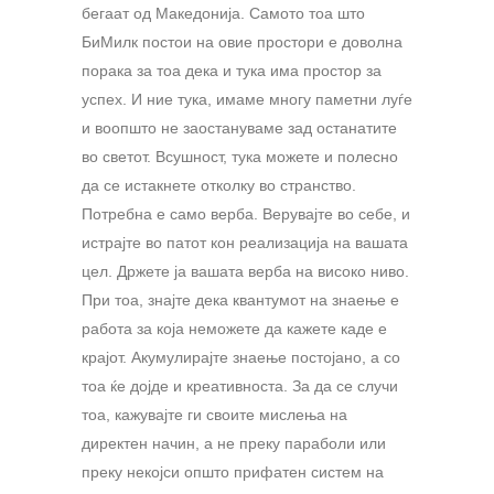
бегаат од Македонија. Самото тоа што
БиМилк постои на овие простори е доволна
порака за тоа дека и тука има простор за
успех. И ние тука, имаме многу паметни луѓе
и воопшто не заостануваме зад останатите
во светот. Всушност, тука можете и полесно
да се истакнете отколку во странство.
Потребна е само верба. Верувајте во себе, и
истрајте во патот кон реализација на вашата
цел. Држете ја вашата верба на високо ниво.
При тоа, знајте дека квантумот на знаење е
работа за која неможете да кажете каде е
крајот. Акумулирајте знаење постојано, а со
тоа ќе дојде и креативноста. За да се случи
тоа, кажувајте ги своите мислења на
директен начин, а не преку параболи или
преку некојси општо прифатен систем на