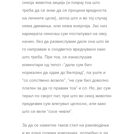
секоја животна акција (и покрај тоа што
треба да се знае да се процени вредноста
на личните цели), затоа што и во тој случај
нема движење, или нема енергија. Јас низ
кариерата секогаш сум постапувал на овој
начин, без да размислувам дали она што ќе
го направам е соодветно вреднувано како
што треба. При тоа, се изнаслушав
коментари од типот -“дали сум бил
нормален да одам до Белград”, па уште и
“со сопствено возило”, “не сум бил доволно
платен за да го правам тоа” и сл. Но, јас сум
терал по својот пат, при што во секој животен
предизвик сум влегувал целосно, или како
што се вели “сосе чевли”.
За да се наметне таков стил на раководење
и во една голема компанија, потребно е да