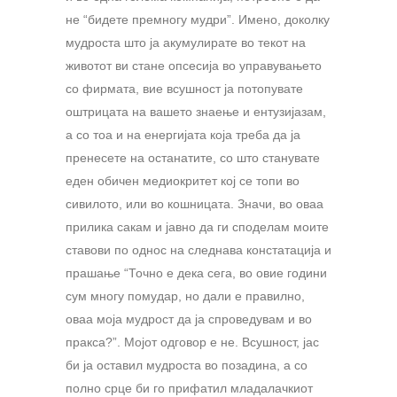
не “бидете премногу мудри”. Имено, доколку
мудроста што ја акумулирате во текот на
животот ви стане опсесија во управувањето
со фирмата, вие всушност ја потопувате
оштрицата на вашето знаење и ентузијазам,
а со тоа и на енергијата која треба да ја
пренесете на останатите, со што станувате
еден обичен медиокритет кој се топи во
сивилото, или во кошницата. Значи, во оваа
прилика сакам и јавно да ги споделам моите
ставови по однос на следнава констатација и
прашање “Точно е дека сега, во овие години
сум многу помудар, но дали е правилно,
оваа моја мудрост да ја спроведувам и во
пракса?”. Мојот одговор е не. Всушност, јас
би ја оставил мудроста во позадина, а со
полно срце би го прифатил младалачкиот