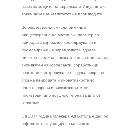
извоз во земјите на Европската Унија, што е
врвен доказ за квалитетот на производите.
Во општествена смисла Бимилк е
олицетворение на вистински партнер со
природата кој тежнее кон одржување и
промовирање на здрав живот и здрава
животна средина. Грижата и посветеноста на
сите вклучени кооперанти, соработници,
враотени и потрошувачи гсоздава совршен
спој на пеиродата и иновативноста во
нашите здрави и висококвалитетни
производи, што всушност е она за што се
залагаме.
Од 2007 година Млекара АД Битола е дел од
најголемата групација на млечната