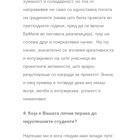
хуманост и солидарност, но тоа го
направивме не само со едноставна посета
на градинките (каква што била праксата во
претходните години, пред да се вклучи
БиМилк во неговата реализација), туку на
сосема друг и покреативен начин . На тој
начин, значително се зголеми креативноста
и ентузијазмот на сите учесници во
проектните активности, што крајно
резултираше со награда за проектот. Значи,
и овој пример е потврда дека ако имаш
волја, желба и ентузијазам, успехот е
неминовен.
4. Која е Вашата лична порака до
најуспешните студенти?
Најтешко ми е кога гледам како млади луѓе