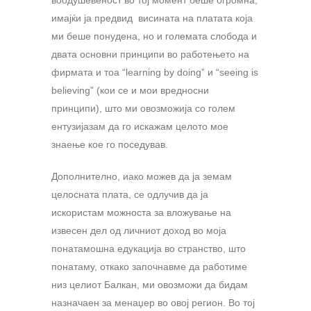
воодушевеност во тој момент беше огромна,
имајќи ја предвид висината на платата која
ми беше понудена, но и големата слобода и
двата основни принципи во работењето на
фирмата и тоа “learning by doing” и “seeing is
believing” (кои се и мои вредносни
принципи), што ми овозможија со голем
ентузијазам да го искажам целото мое
знаење кое го поседував.
Дополнително, иако можев да ја земам
целосната плата, се одлучив да ја
искористам можноста за вложување на
извесен дел од личниот доход во моја
понатамошна едукација во странство, што
понатаму, откако започнавме да работиме
низ целиот Балкан, ми овозможи да бидам
назначаен за менаџер во овој регион. Во тој