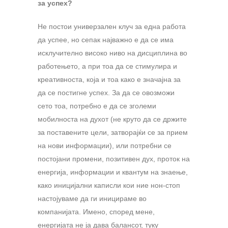
за успех?
Не постои универзален клуч за една работа
да успее, но сепак најважно е да се има
исклучително високо ниво на дисциплина во
работењето, а при тоа да се стимулира и
креативноста, која и тоа како е значајна за
да се постигне успех. За да се овозможи
сето тоа, потребно е да се зголеми
мобилноста на духот (не круто да се држите
за поставените цели, затворајќи се за прием
на нови информации), или потребни се
постојани промени, позитивен дух, проток на
енергија, информации и квантум на знаење,
како иницијални каписли кои ние нон-стоп
настојуваме да ги иницираме во
компанијата. Имено, според мене,
енергијата не ја дава балансот, туку