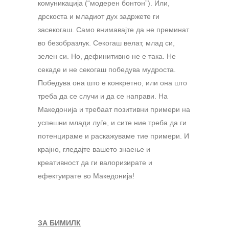
комуникација (“модерен бонтон”). Или,
дрскоста и младиот дух задржете ги
засекогаш. Само внимавајте да не преминат
во безобразлук. Секогаш велат, млад си,
зелен си. Но, дефинитивно не е така. Не
секаде и не секогаш победува мудроста.
Победува она што е конкретно, или она што
треба да се случи и да се направи. На
Македонија и требаат позитивни примери на
успешни млади луѓе, и сите ние треба да ги
потенцираме и раскажуваме тие примери. И
крајно, гледајте вашето знаење и
креативност да ги валоризирате и
ефектуирате во Македонија!
ЗА БИМИЛК