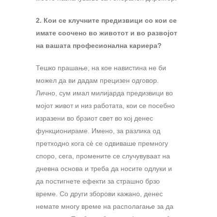
2. Кои се клучните предизвици со кои се
имате соочено во животот и во развојот
на вашата професионална кариера?
Тешко прашање, на кое навистина не би
можел да ви дадам прецизен одговор.
Лично, сум имал милијарда предизвици во
мојот живот и низ работата, кои се посебно
изразени во брзиот свет во кој денес
функционираме. Имено, за разлика од
претходно кога сѐ се одвиваше премногу
споро, сега, промените се случувуваат на
дневна основа и треба да носите одлуки и
да постигнете ефекти за страшно брзо
време. Со други зборови кажано, денес
немате многу време на располагање за да