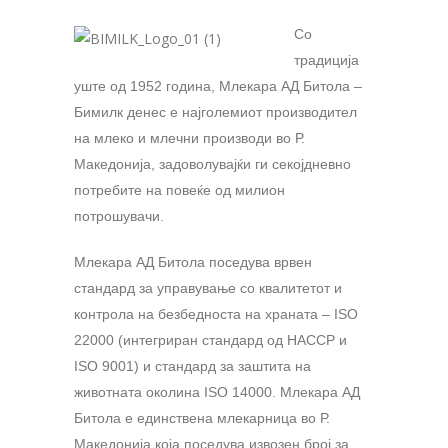
Со
традиција
уште од 1952 година, Млекара АД Битола –
Бимилк денес е најголемиот производител
на млеко и млечни производи во Р.
Македонија, задоволувајќи ги секојдневно
потребите на повеќе од милион
потрошувачи.
Млекара АД Битола поседува врвен
стандард за управување со квалитетот и
контрола на безбедноста на храната – ISO
22000 (интегриран стандард од HACCP и
ISO 9001) и стандард за заштита на
животната околина ISO 14000. Млекара АД
Битола е единствена млекарница во Р.
Македонија која поседува извозен број за