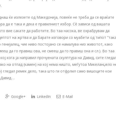
.
днаш ќе излезете од Македонија, повеќе не треба да се враќате
ора да е така и дека е правилниот избор. Сѐ зависи од вашата
 што вие сакате да работите. Во таа насока, ве охрабрувам да
цептот на жртва и да барате изговори со муабети од типот ”так
ко генијалец, чие ниво постојано се намалува низ животот, како
мееш да го правиш ова, не смееш да го правиш она и сл.). Во таа
кој кога ја направил прочуената скулптура на Давид, сите гледа
како на отпад (камен) на кој нема ништо, меѓутоа Микеланџело н
ер) гледал ремек дело, така што ги отфрлил само вишоците кои
 Давид….
Google+
LinkedIn
E-Mail