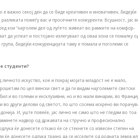
 е важно секој ден да се биде креативен и иновативен, бидејќи
а разликата помеѓу вас и просечните конкуренти. Всушност, јас в
оред кои “најголем дел од луѓето живеат во рамките на комфор-
аат да успеат и постојано излегуваат од оваа зона се помалку о
а група, бидејќи конкуренцијата таму е помала и поголеми се
те студенти?
 личното искуство, кое и покрај мојата младост не е мало,
рошетам по цел вински свет и да ги видам најголемите светски
бил и во големи и ексклузивни, но и во мали винарии, во Франциј
 и во други делови од светот, по што сосема искрено ви порачу
онија. И, уште повеќе, јас лично не само што не гледам во тоа
 заминете надвор од државата на стручно и професионално
лука ќе донесете откако ќе се стекнете со извесен степен на
и ќе донесете одлука трајно да се исселите од родната земја ил