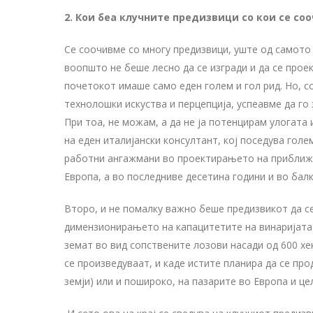
2.
Кои беа клучните предизвици со кои се соо
Се соочивме со многу предизвици, уште од самото
воопшто не беше лесно да се изгради и да се прое
почетокот имаше само еден голем и гол рид. Но, с
технолошки искуства и перцепција, успеавме да го
При тоа, не можам, а да не ја потенцирам улогат
на еден италијански консултант, кој поседува голе
работни ангажмани во проектирањето на приближн
Европа, а во последниве десетина години и во балк
Второ, и не помалку важно беше предизвикот да се
димензионирањето на капацитетите на винаријата 
земат во вид сопствените лозови насади од 600 хек
се произведуваат, и каде истите планира да се про
земји) или и пошироко, на пазарите во Европа и це