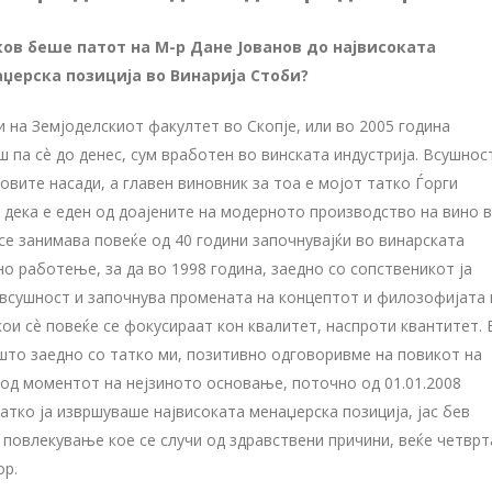
ков беше патот на М-р Дане Јованов до највисоката
џерска позиција во Винарија Стоби?
на Земјоделскиот факултет во Скопје, или во 2005 година
 па сѐ до денес, сум вработен во винската индустрија. Всушнос
овите насади, а главен виновник за тоа е мојот татко Ѓорги
 дека е еден од доајените на модерното производство на вино 
се занимава повеќе од 40 години започнувајќи во винарската
но работење, за да во 1998 година, заедно со сопственикот ја
 всушност и започнува промената на концептот и филозофијата 
и сѐ повеќе се фокусираат кон квалитет, наспроти квантитет. 
 што заедно со татко ми, позитивно одговоривме на повикот на
 од моментот на нејзиното основање, поточно од 01.01.2008
татко ја извршуваше највисоката менаџерска позиција, јас бев
о повлекување кое се случи од здравствени причини, веќе четврт
тор.