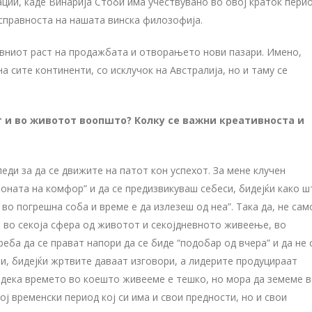
ии, каде Винарија Стоби има учествувано во овој краток пери
справноста на нашата винска филозофија.
невниот раст на продажбата и отворањето нови пазари. Имено,
а сите континенти, со исклучок на Австралија, но и таму се
от и во животот воопшто? Колку се важни креативноста и
еди за да се движите на патот кон успехот. За мене клучен
зоната на комфор” и да се предизвикуваш себеси, бидејќи како ш
 во погрешна соба и време е да излезеш од неа”. Така да, не сам
о во секоја сфера од животот и секојдневното живеење, во
реба да се прават напори да се биде “подобар од вчера” и да не 
ти, бидејќи жртвите даваат изговори, а лидерите продуцираат
не дека времето во коешто живееме е тешко, но мора да земеме 
ој временски период кој си има и свои предности, но и свои