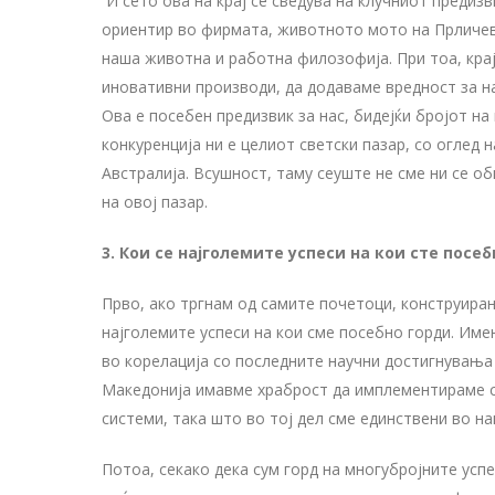
И сето ова на крај се сведува на клучниот предизв
ориентир во фирмата, животното мото на Прличев 
наша животна и работна филозофија. При тоа, крај
иновативни производи, да додаваме вредност за н
Ова е посебен предизвик за нас, бидејќи бројот на
конкуренција ни е целиот светски пазар, со оглед 
Австралија. Всушност, таму сеуште не сме ни се об
на овој пазар.
3. Кои се најголемите успеси на кои сте посе
Прво, ако тргнам од самите почетоци, конструира
најголемите успеси на кои сме посебно горди. Имен
во корелација со последните научни достигнувања
Македонија имавме храброст да имплементираме си
системи, така што во тој дел сме единствени во на
Потоа, секако дека сум горд на многубројните усп