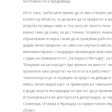
негативности и предизвици.
Исто така, треба цело време да се има отворен ум,
колеги од областа, за да може да се прифатат и а
испроба на микро ниво и тоа секој во своето поле к
важно само да учиш, за да стекнеш теориско знаењ
образование и наука сакам да истражувам работи к
дадам личен придонес не само кон научната мисла,
имплементирање стандардни производни практики 
студии на Универзитетот „Св.Кирил и Методиј“, на 
“Влијание на кислородот при зреење на виното“ ч
произлезе како резултат на посетата и работниот п
технологија која се појавува на крајот на деведес
ниво), лично видов како се применува во тамошни
и дојде мојата инспирација за прв пат да ја промо
истражувањата во докторската дисертација, за чиј
Словенија, Италија и Франција со најпрестижни ев
област.