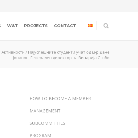
S
W&T
PROJECTS
CONTACT
/
Активности
/
Најуспешните студенти учат од м-р Дане
Јованов, Генерален директор на Винарија Стоби
HOW TO BECOME A MEMBER
MANAGEMENT
SUBCOMMITTIES
PROGRAM