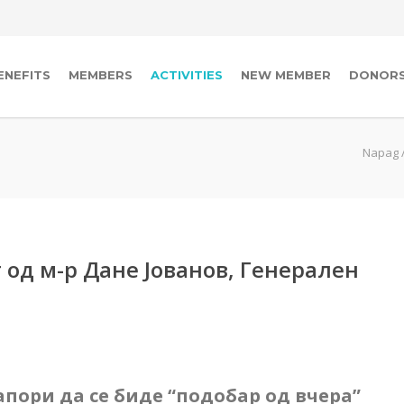
ENEFITS
MEMBERS
ACTIVITIES
NEW MEMBER
DONOR
Napag
 од м-р Дане Јованов, Генерален
апори да се биде “подобар од вчера”