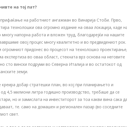
чивте на тој пат?
 прифаќање на работниот ангажман во Винарија Стоби. Прво,
ктира технолошки ова огромно издание на оваа локација, каде н
о многу напорна работа и вложен труд, благодарејќи на нашите
 завршиме овој процес многу квалитетно и во предвидениот рок.
а и огромниот придонес во процесот на технолошко проектирање
ма експертиза во оваа област, стекната врз основа на неговите
о сто вински подруми во Северна Италија и во остатокот од
анските земји.
 креира добар стратешки план, во кој при планирањето и
од 4,5 милиони литра годишно производство, требаше да се
тари, но и замислата на инвеститорот за тоа какви вина сака д
даваат, те. само на домашен и регионален пазар (во соседните
лиот свет.