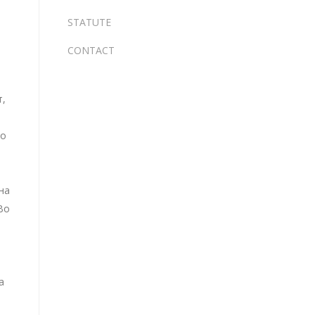
STATUTE
CONTACT
т,
во
на
Во
а