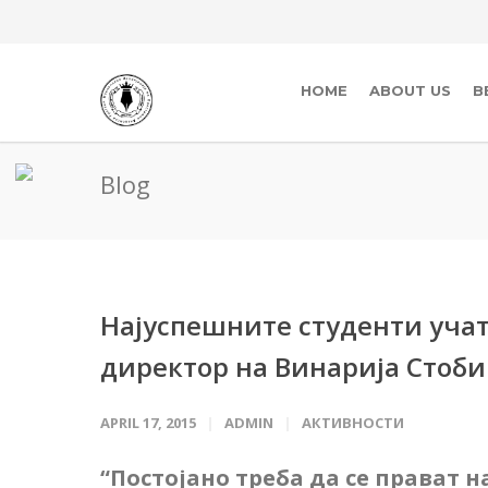
HOME
ABOUT US
B
Blog
Најуспешните студенти учат
директор на Винарија Стоби
APRIL 17, 2015
ADMIN
АКТИВНОСТИ
“Постојано треба да се прават н