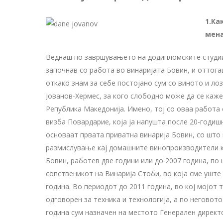
1.Ка
мена
Веднаш по завршувањето на додипломските студии 
започнав со работа во винаријата Бовин, и оттогаш
откако знам за себе постојано сум со виното и лоз
Јованов-Хермес, за кого слободно може да се каже
Република Македонија. Имено, тој со оваа работа 
визба Повардарие, која ја напушта после 20-годиш
основаат првата приватна винарија Бовин, со што
размислување кај домашните винопроизводители ко
Бовин, работев две години или до 2007 година, по
сопственикот на Винарија Стоби, во која сме уште
година. Во периодот до 2011 година, во кој мојот 
одговорен за техника и технологија, а по неговот
година сум назначен на местото Генерален дирек