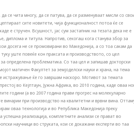
 да се чита многу, да се патува, да се разменуваат мисли со сво
кцептираат сите новитети, чија функционалност потоа ќе се
аде е стручен. Всушност, јас сум застапник на тезата дека не е
е, диплома и титула. Напротив, секогаш кога станува збор за
ои досега не се промовирани во Македонија, а со тоа сакам да
 туку уште повеќе кон праксата и производството, со цел
за определена проблематика. Со таа цел и запишав докторски
мојот матичен Факултет за земјоделски науки и храна, на тема
ие истражување ќе го завршам наскоро. Мотивот за темата
рестој во Кејптаун, Јужна Африка, во 2010 година, каде оваа но
етите години (а во 2007 година прави прогрес на молекуларно
те винарии при производство на квалитетни и врвни вина. Оттам
вирам оваа технологија и во Република Македонија преку
а успешна реализација, комплетните анализи се прават во
ропски научници во струката, кои се докажани експерти во таа