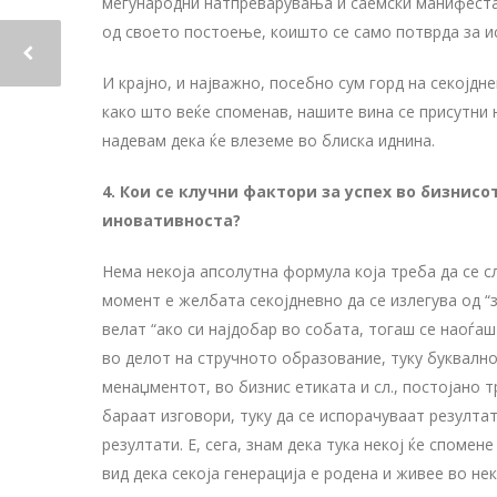
меѓународни натпреварувања и саемски манифестац
од своето постоење, коишто се само потврда за и
И крајно, и најважно, посебно сум горд на секојд
како што веќе споменав, нашите вина се присутни н
надевам дека ќе влеземе во блиска иднина.
4. Кои се клучни фактори за успех во бизнис
иновативноста?
Нема некоја апсолутна формула која треба да се сл
момент е желбата секојдневно да се излегува од “
велат “ако си најдобар во собата, тогаш се наоѓаш
во делот на стручното образование, туку буквалн
менаџментот, во бизнис етиката и сл., постојано т
бараат изговори, туку да се испорачуваат резулта
резултати. Е, сега, знам дека тука некој ќе споме
вид дека секоја генерација е родена и живее во нек