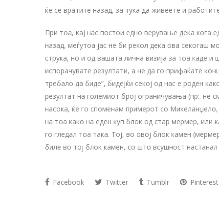
ќе се вратите назад, за тука да живеете и работите
При тоа, кај нас постои едно верување дека кога е
назад, меѓутоа јас не би рекол дека ова секогаш м
струка, но и од вашата лична визија за тоа каде и
испорачувате резултати, а не да го прифаќате кон
требало да биде”, бидејќи секој од нас е роден ка
резултат на големиот број ограничувања (пр:. не с
насока, ќе го споменам примерот со Микеланџело, 
на тоа како на еден куп блок од стар мермер, или 
го гледал тоа така. Тој, во овој блок камен (мерм
биле во тој блок камен, со што всушност настанал
Facebook
Twitter
Tumblr
Pinterest