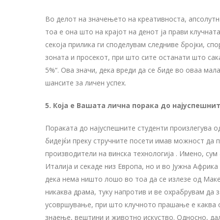
Во делот на значењето на креативноста, апсолутно
тоа е она што на крајот на денот ја прави клучнат
секоја прилика ги споделувам следниве бројки, сп
зоната и просекот, при што сите останати што сак
5%“. Ова значи, дека вреди да се биде во оваа мал
шансите за личен успех.
5. Која е Вашата лична порака до најуспешни
Пораката до најуспешните студенти произлегува од
бидејќи преку стручните посети имав можност да п
производители на винска технологија . Имено, сум 
Италија и секаде низ Европа, но и во Јужна Африка
дека нема ништо лошо во тоа да се излезе од Макед
никаква драма, туку напротив и ве охрабрувам да
усовршување, при што клучното прашање е каква од
знаење, вештини и животно искуство. Односно, дал