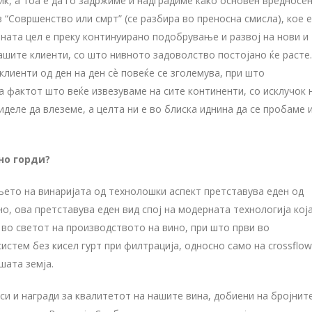
ик, а тоа е да го задржиме и надградиме како основен вредносе
“Совршенство или смрт” (се разбира во преносна смисла), кое е
ната цел е преку континуирано подобрување и развој на нови и
ашите клиенти, со што нивното задоволство постојано ќе расте.
 клиенти од ден на ден сѐ повеќе се зголемува, при што
на фактот што веќе извезуваме на сите континенти, со исклучок 
иделе да влеземе, а целта ни е во блиска иднина да се пробаме 
бно горди?
њето на винаријата од технолошки аспект претставува еден од
о, ова претставува еден вид спој на модерната технологија која
 во светот на производството на вино, при што први во
стем без кисел гурт при филтрација, односно само на crossflow
шата земја.
еси и награди за квалитетот на нашите вина, добиени на бројнит