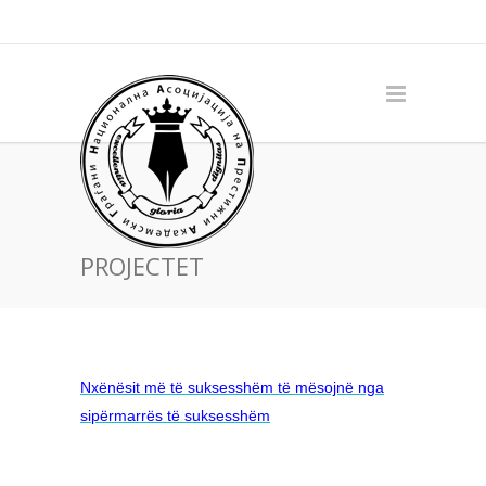
PROJECTET
Nxënësit më të suksesshëm të mësojnë nga
sipërmarrës të suksesshëm